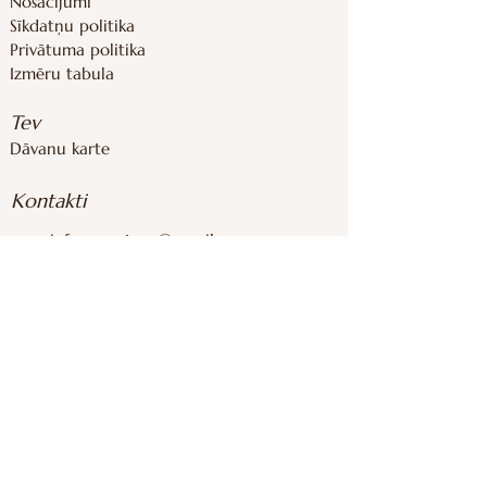
Nosacījumi
Sīkdatņu
politika
Privātuma politika
Izmēru tabula
Tev
Dāvanu karte
Kontakti
inforoomstore@gmail.com
+37126839283